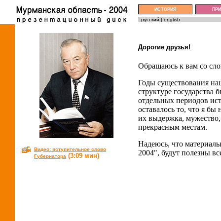
ИСТОРИЯ
ПР
русский |
english
Дорогие друзья!
Обращаюсь к вам со сл
Годы существования на
структуре государства
отдельных периодов ис
оставалось то, что я бы
их выдержка, мужество,
прекрасным местам.
Надеюсь, что материалы
Видео: вступительное слово
2004", будут полезны вс
(3:09 мин)
Губернатора